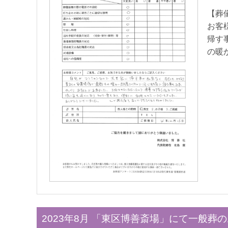
【葬
お客
帰す
の暖
2023年8月 「東区博善斎場」にて一般葬