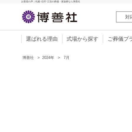
お客様の声｜札幌･石狩･江別の葬儀・家族葬なら博善社
対
選ばれる理由
式場から探す
ご葬儀プ
博善社
>
2024年
>
7月