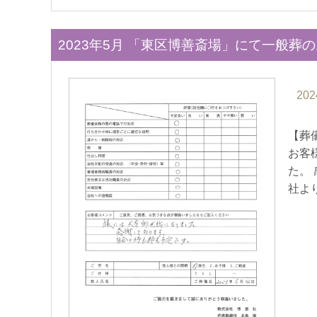
2023年5月 「東区博善斎場」にて一般葬
202
【葬
お客
た。
社よ