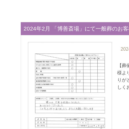
2024年2月 「博善斎場」にて一般葬のお
202
【葬
様よ
りが
しく