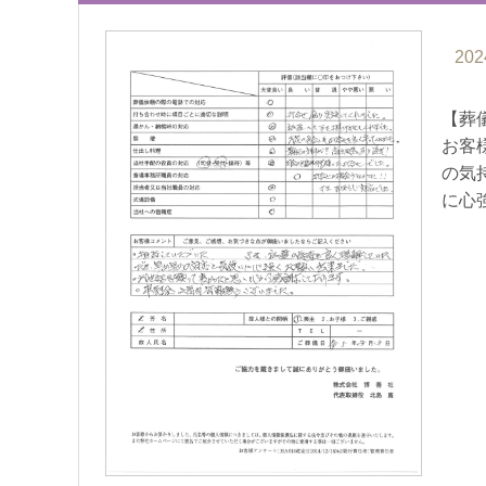
202
【葬
お客
の気
に心