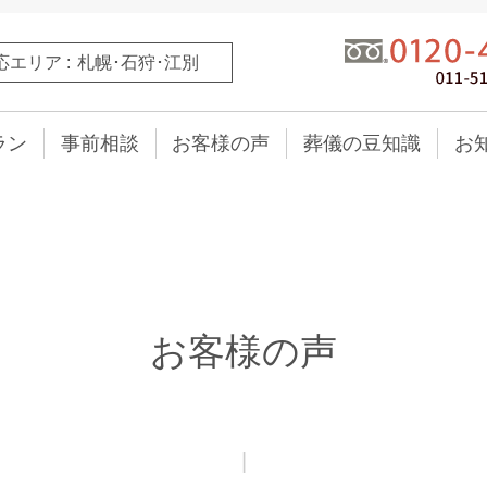
応エリア
札幌･石狩･江別
ラン
事前相談
お客様の声
葬儀の豆知識
お
お客様の声
|