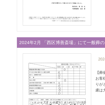
2024年2月 「西区博善斎場」にて一般葬
202
【葬
お客
りが
慮は