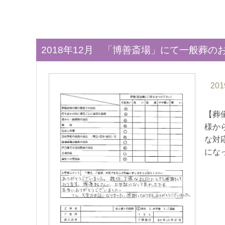
2018年12月 「博善斎場」にて一般葬の
201
【葬
様か
な対
にな