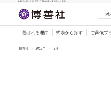
お客様の声｜札幌･石狩･江別の葬儀・家族葬なら博善社
対
選ばれる理由
式場から探す
ご葬儀プ
博善社
>
2019年
>
2月