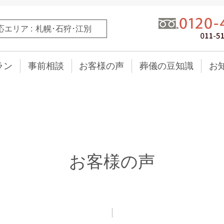
応エリア
札幌･石狩･江別
ラン
事前相談
お客様の声
葬儀の豆知識
お
お客様の声
|