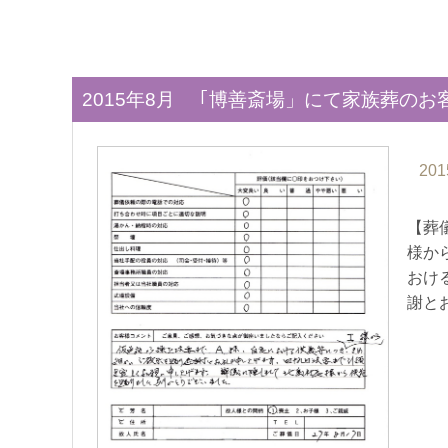
2015年8月 ｢博善斎場」にて家族葬のお
201
【葬
様か
おけ
謝と