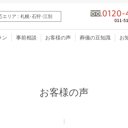
応エリア
札幌･石狩･江別
ラン
事前相談
お客様の声
葬儀の豆知識
お
お客様の声
|