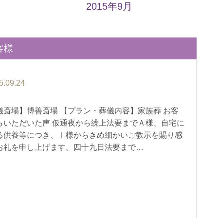
2015年9月
客様
5.09.24
儀斎場】博善斎場 【プラン・葬儀内容】家族葬 お客
らいただいた声 仮通夜から繰上法要までＡ様、自宅に
る供養等につき、Ｉ様からきめ細かいご教示を賜り感
お礼を申し上げます。四十九日法要まで…