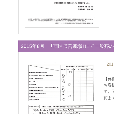
2015年8月 ｢西区博善斎場｣にて一般葬
201
【葬
お客
す。
変よ