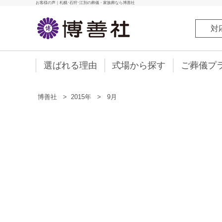
お客様の声｜札幌･石狩･江別の葬儀・家族葬なら博善社
対
選ばれる理由
式場から探す
ご葬儀プ
博善社
>
2015年
>
9月